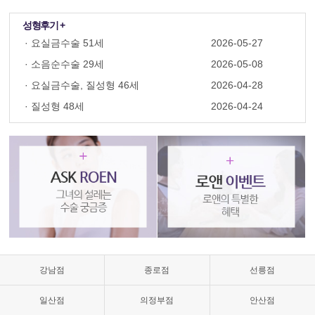
성형후기 +
·
요실금수술 51세
2026-05-27
·
소음순수술 29세
2026-05-08
·
요실금수술, 질성형 46세
2026-04-28
·
질성형 48세
2026-04-24
질
성
형
수
술,
질
축
소,
질
축
소
강남점
종로점
선릉점
수
술
일산점
의정부점
안산점
가