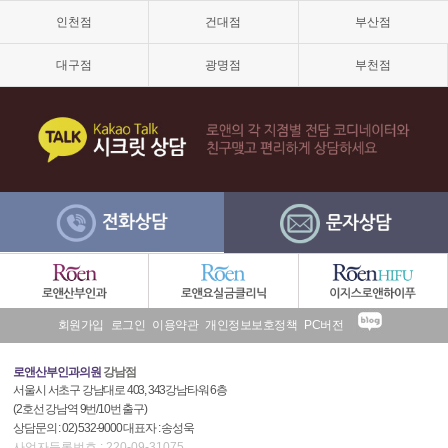
격,
인천점
건대점
부산점
소
음
순
대구점
광명점
부천점
늘
어
남,
소
음
순
수
술,
이
쁜
이
수
술
후
회원가입
로그인
이용약관
개인정보보호정책
PC버전
기
로앤산부인과의원
강남점
서울시 서초구 강남대로 403, 343강남타워 6층
(2호선 강남역 9번/10번 출구)
상담문의 : 02) 532-9000 대표자 : 송성욱
사업자등록번호 : 220-09-31075