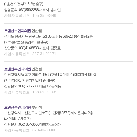
(1호선 의정부역 6-2번출구)
상담문의 : 031)856-2288 대표자 : 송지민
사업자등록번호 : 105-35-03449
로앤산부인과의원
안산점
경기도 안산시 단원구 고잔1길 33(고잔동 539-20) 봉산빌딩 2층
(지하철 4호선 중앙역 1번 출구)
상담문의 : 031)414-8833 대표자 : 김종호
사업자등록번호 : 337-31-01171
로앤산부인과의원
인천점
인천광역시 남동구 인하로 497-5(구월1동 1469-1) 메디컬센터 9층
(인천지하철 인천터미널역 2번출구)
상담문의 : 032) 568-5000 대표자 : 유석동
사업자등록번호 : 188-09-01108
로앤산부인과의원
부산점
부산광역시 부산진구 서면로74(부전2동 257-3) 아이온시티 2층
(서면역 5,7번출구)
상담문의 : 051) 804-3000 대표자 : 노성래
사업자등록번호 : 673-48-00886