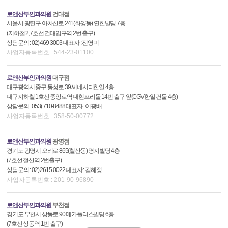
로앤산부인과의원
건대점
서울시 광진구 아차산로 241(화양동) 연한빌딩 7층
(지하철 2,7호선 건대입구역 2번 출구)
상담문의 : 02) 469-3003 대표자 : 전영미
사업자등록번호 : 544-23-01100
로앤산부인과의원
대구점
대구광역시 중구 동성로 39 씨네시티한일 4층
대구지하철 1호선 중앙로역 대현프리몰 14번 출구 앞(CGV한일 건물 4층)
상담문의 : 053) 710-8488 대표자 : 이광배
사업자등록번호 : 358-50-00772
로앤산부인과의원
광명점
경기도 광명시 오리로 865(철산동) 명지빌딩 4층
(7호선 철산역 2번출구)
상담문의 : 02) 2615-0022 대표자 : 김혜정
사업자등록번호 : 201-90-96890
로앤산부인과의원
부천점
경기도 부천시 상동로 90 메가플러스빌딩 6층
(7호선 상동역 1번 출구)