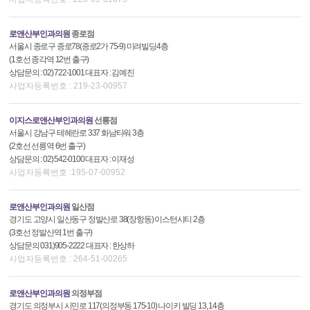
로앤산부인과의원
종로점
서울시 종로구 종로78(종로2가 75-9) 미려빌딩4층
(1호선 종각역 12번 출구)
상담문의 : 02) 722-1001 대표자 : 김예진
사업자등록번호 : 219-23-00957
이지스로앤산부인과의원
선릉점
서울시 강남구 테헤란로 337 화남타워 3층
(2호선 선릉역 6번 출구)
상담문의 : 02) 542-0100 대표자 : 이재성
사업자등록번호 :195-07-00952
로앤산부인과의원
일산점
경기도 고양시 일산동구 정발산로 38(장항동) 이스턴시티 2층
(3호선 정발산역 1번 출구)
상담문의 031)905-2222 대표자 : 한상하
사업자등록번호 : 264-51-00265
로앤산부인과의원
의정부점
경기도 의정부시 시민로 117(의정부동 175-10) 나이키 빌딩 13, 14층