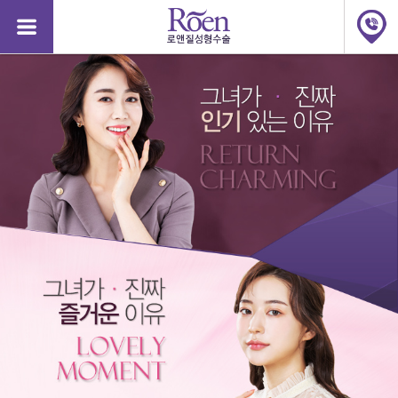
질
질
성
성
형
형
수
수
술,
술,
질
질
축
축
소,
소,
질
질
축
축
소
소
수
수
술
술
가
가
격,
격,
소
소
음
음
순
순
48125
수술비용문의
안산점
2026-08-07
완료
늘
늘
어
어
48124
수술비용문의
강남점
2026-08-06
완료
남,
남,
소
48123
문자상담
서면점
2026-08-06
완료