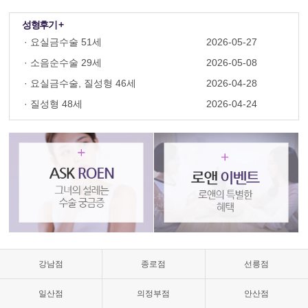
성형후기 +
·
요실금수술 51세
2026-05-27
·
소음순수술 29세
2026-05-08
·
요실금수술, 질성형 46세
2026-04-28
·
질성형 48세
2026-04-24
질
성
형
수
술,
질
축
소,
질
축
소
강남점
종로점
선릉점
수
술
일산점
의정부점
안산점
가