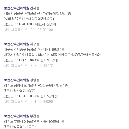
로앤산부인과의원
건대점
서울시 광진구 아차산로 241(화양동) 연한빌딩 7층
(지하철 2,7호선 건대입구역 2번 출구)
상담문의 : 02) 469-3003 대표자 : 전영미
사업자등록번호 : 544-23-01100
로앤산부인과의원
대구점
대구광역시 중구 동성로 39 씨네시티한일 4층
대구지하철 1호선 중앙로역 대현프리몰 14번 출구 앞(CGV한일 건물 4층)
상담문의 : 053) 710-8488 대표자 : 이광배
사업자등록번호 : 358-50-00772
로앤산부인과의원
광명점
경기도 광명시 오리로 865(철산동) 명지빌딩 4층
(7호선 철산역 2번출구)
상담문의 : 02) 2615-0022 대표자 : 김혜정
사업자등록번호 : 201-90-96890
로앤산부인과의원
부천점
경기도 부천시 상동로 90 메가플러스빌딩 6층
(7호선 상동역 1번 출구)