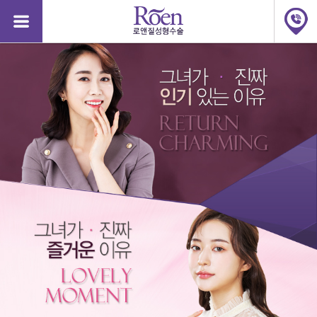
질
질
성
성
형
형
수
수
술,
술,
질
질
축
축
소,
소,
질
질
축
축
소
소
수
수
술
술
가
가
격,
격,
소
소
음
음
순
순
48125
수술비용문의
안산점
2026-08-07
완료
늘
늘
어
어
48124
수술비용문의
강남점
2026-08-06
완료
남,
남,
소
48123
문자상담
서면점
2026-08-06
완료