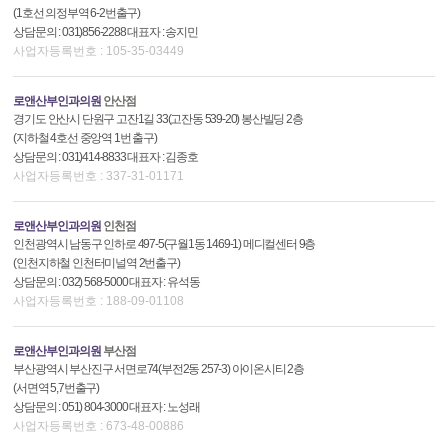
(1호선 의정부역 6-2번출구)
상담문의 : 031)856-2288 대표자 : 송지민
사업자등록번호 : 105-35-03449
로앤산부인과의원
안산점
경기도 안산시 단원구 고잔1길 33(고잔동 539-20) 봉산빌딩 2층
(지하철 4호선 중앙역 1번 출구)
상담문의 : 031)414-8833 대표자 : 김종호
사업자등록번호 : 337-31-01171
로앤산부인과의원
인천점
인천광역시 남동구 인하로 497-5(구월1동 1469-1) 메디컬센터 9층
(인천지하철 인천터미널역 2번출구)
상담문의 : 032) 568-5000 대표자 : 유석동
사업자등록번호 : 188-09-01108
로앤산부인과의원
부산점
부산광역시 부산진구 서면로74(부전2동 257-3) 아이온시티 2층
(서면역 5,7번출구)
상담문의 : 051) 804-3000 대표자 : 노성래
사업자등록번호 : 673-48-00886