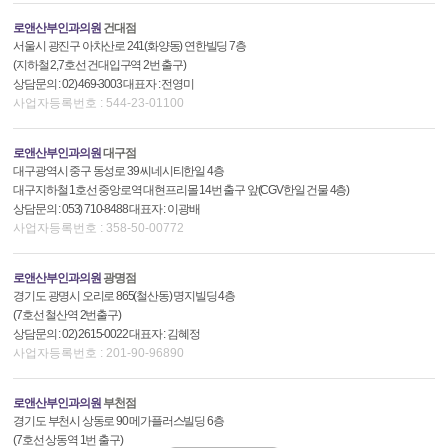
로앤산부인과의원
건대점
서울시 광진구 아차산로 241(화양동) 연한빌딩 7층
(지하철 2,7호선 건대입구역 2번 출구)
상담문의 : 02) 469-3003 대표자 : 전영미
사업자등록번호 : 544-23-01100
로앤산부인과의원
대구점
대구광역시 중구 동성로 39 씨네시티한일 4층
대구지하철 1호선 중앙로역 대현프리몰 14번 출구 앞(CGV한일 건물 4층)
상담문의 : 053) 710-8488 대표자 : 이광배
사업자등록번호 : 358-50-00772
로앤산부인과의원
광명점
경기도 광명시 오리로 865(철산동) 명지빌딩 4층
(7호선 철산역 2번출구)
상담문의 : 02) 2615-0022 대표자 : 김혜정
사업자등록번호 : 201-90-96890
로앤산부인과의원
부천점
경기도 부천시 상동로 90 메가플러스빌딩 6층
(7호선 상동역 1번 출구)