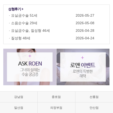
성형후기 +
·
요실금수술 51세
2026-05-27
·
소음순수술 29세
2026-05-08
·
요실금수술, 질성형 46세
2026-04-28
·
질성형 48세
2026-04-24
질
성
형
수
술,
질
축
소,
질
축
소
강남점
종로점
선릉점
수
술
일산점
의정부점
안산점
가