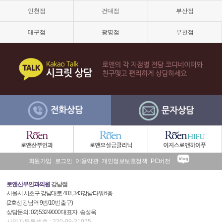
격,
인천점
건대점
부산점
소
음
순
대구점
광명점
부천점
늘
어
남,
소
음
순
수
술,
이
쁜
이
수
술
후
회원가입
로그인
이용약관
개인정보보호정책
PC버전
기
로앤산부인과의원
강남점
서울시 서초구 강남대로 403, 343강남타워 6층
(2호선 강남역 9번/10번 출구)
상담문의 : 02) 532-9000 대표자 : 송성욱
사업자등록번호 : 220-09-31075