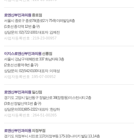
로앤산부인과의원
종로점
서울시 종로구 종로78(종로2가 75-9) 미려빌딩4층
(1호선 종각역 12번 출구)
상담문의 : 02) 722-1001 대표자 : 김예진
사업자등록번호 : 219-23-00957
이지스로앤산부인과의원
선릉점
서울시 강남구 테헤란로 337 화남타워 3층
(2호선 선릉역 6번 출구)
상담문의 : 02) 542-0100 대표자 : 이재성
사업자등록번호 :195-07-00952
로앤산부인과의원
일산점
경기도 고양시 일산동구 정발산로 38(장항동) 이스턴시티 2층
(3호선 정발산역 1번 출구)
상담문의 031)905-2222 대표자 : 한상하
사업자등록번호 : 264-51-00265
로앤산부인과의원
의정부점
경기도 의정부시 시민로 117(의정부동 175-10) 나이키 빌딩 13, 14층