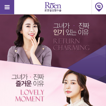
질
질
성
성
형
형
수
수
술,
술,
질
질
축
축
소,
소,
질
질
축
축
소
소
수
수
술
술
가
가
격,
격,
소
소
음
음
순
순
48125
수술비용문의
안산점
2026-08-07
완료
늘
늘
어
어
48124
수술비용문의
강남점
2026-08-06
완료
남,
남,
소
48123
문자상담
서면점
2026-08-06
완료